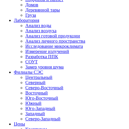
Домов
Деревянной тары
Груза
Лаборатория
Анализ воды
Анализ воздуха
Анализ готовой продукции
Анализ личного пространства
Исследование микроклимата
Измерение излучений
Разработка ППК
СОУТ
Замер уровня шума
Филиалы СЭС
Центральный
Северный
Северо-Восточный
Восточный
Юго-Восточный
Южный
Юго-Западный
Западный
Северо-Западный
Цены