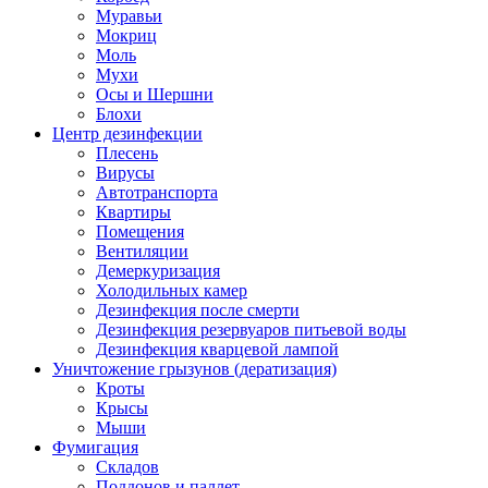
Муравьи
Мокриц
Моль
Мухи
Осы и Шершни
Блохи
Центр дезинфекции
Плесень
Вирусы
Автотранспорта
Квартиры
Помещения
Вентиляции
Демеркуризация
Холодильных камер
Дезинфекция после смерти
Дезинфекция резервуаров питьевой воды
Дезинфекция кварцевой лампой
Уничтожение грызунов (дератизация)
Кроты
Крысы
Мыши
Фумигация
Складов
Поддонов и паллет