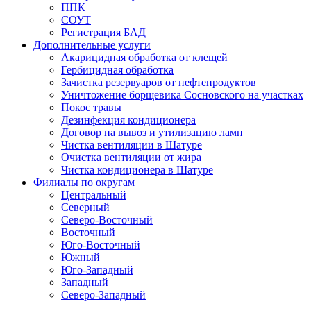
ППК
СОУТ
Регистрация БАД
Дополнительные услуги
Акарицидная обработка от клещей
Гербицидная обработка
Зачистка резервуаров от нефтепродуктов
Уничтожение борщевика Сосновского на участках
Покос травы
Дезинфекция кондиционера
Договор на вывоз и утилизацию ламп
Чистка вентиляции в Шатуре
Очистка вентиляции от жира
Чистка кондиционера в Шатуре
Филиалы по округам
Центральный
Северный
Северо-Восточный
Восточный
Юго-Восточный
Южный
Юго-Западный
Западный
Северо-Западный