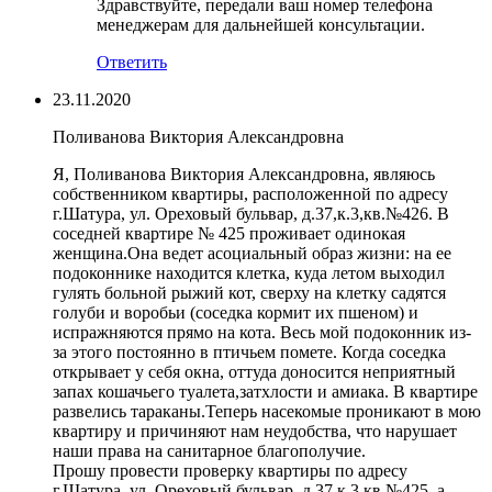
Здравствуйте, передали ваш номер телефона
менеджерам для дальнейшей консультации.
Ответить
23.11.2020
Поливанова Виктория Александровна
Я, Поливанова Виктория Александровна, являюсь
собственником квартиры, расположенной по адресу
г.Шатура, ул. Ореховый бульвар, д.37,к.3,кв.№426. В
соседней квартире № 425 проживает одинокая
женщина.Она ведет асоциальный образ жизни: на ее
подоконнике находится клетка, куда летом выходил
гулять больной рыжий кот, сверху на клетку садятся
голуби и воробьи (соседка кормит их пшеном) и
испражняются прямо на кота. Весь мой подоконник из-
за этого постоянно в птичьем помете. Когда соседка
открывает у себя окна, оттуда доносится неприятный
запах кошачьего туалета,затхлости и амиака. В квартире
развелись тараканы.Теперь насекомые проникают в мою
квартиру и причиняют нам неудобства, что нарушает
наши права на санитарное благополучие.
Прошу провести проверку квартиры по адресу
г.Шатура, ул. Ореховый бульвар, д.37,к.3,кв.№425, а