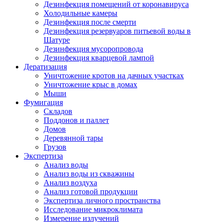
Дезинфекция помещений от коронавируса
Холодильные камеры
Дезинфекция после смерти
Дезинфекция резервуаров питьевой воды в
Шатуре
Дезинфекция мусоропровода
Дезинфекция кварцевой лампой
Дератизация
Уничтожение кротов на дачных участках
Уничтожение крыс в домах
Мыши
Фумигация
Складов
Поддонов и паллет
Домов
Деревянной тары
Грузов
Экспертиза
Анализ воды
Анализ воды из скважины
Анализ воздуха
Анализ готовой продукции
Экспертиза личного пространства
Исследование микроклимата
Измерение излучений