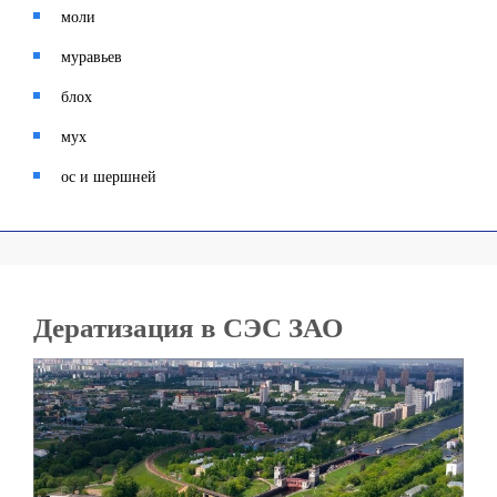
моли
муравьев
блох
мух
ос и шершней
Дератизация в СЭС ЗАО