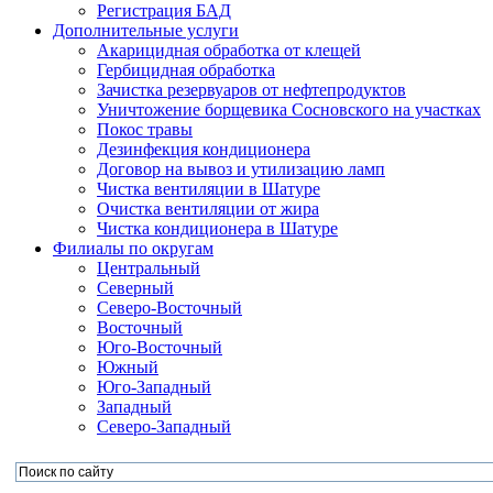
Регистрация БАД
Дополнительные услуги
Акарицидная обработка от клещей
Гербицидная обработка
Зачистка резервуаров от нефтепродуктов
Уничтожение борщевика Сосновского на участках
Покос травы
Дезинфекция кондиционера
Договор на вывоз и утилизацию ламп
Чистка вентиляции в Шатуре
Очистка вентиляции от жира
Чистка кондиционера в Шатуре
Филиалы по округам
Центральный
Северный
Северо-Восточный
Восточный
Юго-Восточный
Южный
Юго-Западный
Западный
Северо-Западный