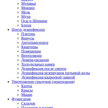
Муравьи
Мокриц
Моль
Мухи
Осы и Шершни
Блохи
Центр дезинфекции
Плесень
Вирусы
Автотранспорта
Квартиры
Помещения
Вентиляции
Демеркуризация
Холодильных камер
Дезинфекция после смерти
Дезинфекция резервуаров питьевой воды
Дезинфекция кварцевой лампой
Уничтожение грызунов (дератизация)
Кроты
Крысы
Мыши
Фумигация
Складов
Поддонов и паллет