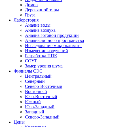
Домов
Деревянной тары
Груза
Лаборатория
Анализ воды
Анализ воздуха
Анализ готовой продукции
Анализ личного пространства
Исследование микроклимата
Измерение излучений
Разработка ППК
СОУТ
Замер уровня шума
Филиалы СЭС
Центральный
Северный
Северо-Восточный
Восточный
Юго-Восточный
Южный
Юго-Западный
Западный
Северо-Западный
Цены