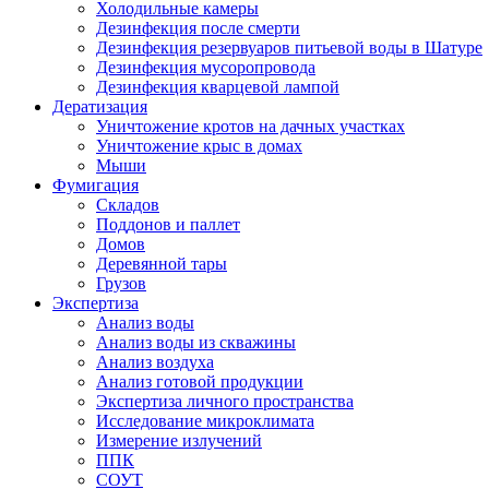
Холодильные камеры
Дезинфекция после смерти
Дезинфекция резервуаров питьевой воды в Шатуре
Дезинфекция мусоропровода
Дезинфекция кварцевой лампой
Дератизация
Уничтожение кротов на дачных участках
Уничтожение крыс в домах
Мыши
Фумигация
Складов
Поддонов и паллет
Домов
Деревянной тары
Грузов
Экспертиза
Анализ воды
Анализ воды из скважины
Анализ воздуха
Анализ готовой продукции
Экспертиза личного пространства
Исследование микроклимата
Измерение излучений
ППК
СОУТ