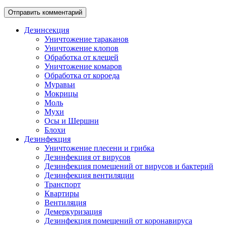
Дезинсекция
Уничтожение тараканов
Уничтожение клопов
Обработка от клещей
Уничтожение комаров
Обработка от короеда
Муравьи
Мокрицы
Моль
Мухи
Осы и Шершни
Блохи
Дезинфекция
Уничтожение плесени и грибка
Дезинфекция от вирусов
Дезинфекция помещений от вирусов и бактерий
Дезинфекция вентиляции
Транспорт
Квартиры
Вентиляция
Демеркуризация
Дезинфекция помещений от коронавируса