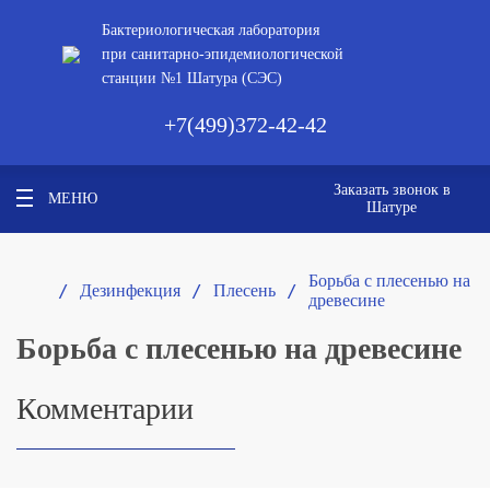
Бактериологическая лаборатория
при санитарно-эпидемиологической
станции №1 Шатура (СЭС)
+7(499)372-42-42
Заказать звонок в
МЕНЮ
Шатуре
Борьба с плесенью на
/ 
/ 
/ 
Дезинфекция
Плесень
древесине
Борьба с плесенью на древесине
Комментарии