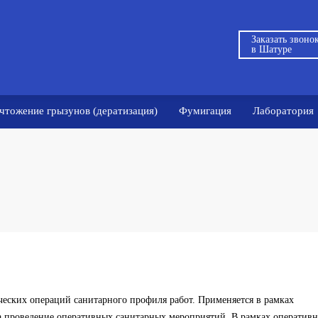
Заказать звоно
в Шатуре
чтожение грызунов (дератизация)
Фумигация
Лаборатория
ческих операций санитарного профиля работ. Применяется в рамках
а проведение оперативных санитарных мероприятий. В рамках оперативн