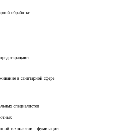
арной обработки
 предотвращают
живание в санитарной сфере.
альных специалистов
вотных
енной технологии – фумигации