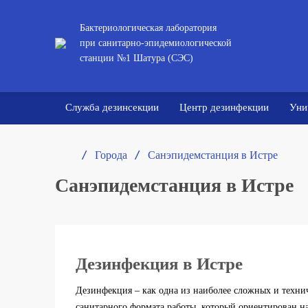
Бактериологическая лаборатория
при санитарно-эпидемиологической
станции №1 Шатура (СЭС)
Служба дезинсекции
Центр дезинфекции
Уни
/ 
/ 
Города
Санэпидемстанция в Истре
Санэпидемстанция в Истре
Дезинфекция в Истре
Дезинфекция – как одна из наиболее сложных и техни
санитарного формата работы, который ориентирован н