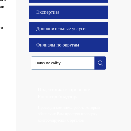
ыми
Экспертиза
ги
Дополнительные услуги
Филиалы по округам
Подготовка к проверке
Роспотребнадзора
Проведем комплекс работ, который
обеспечит Вам простую проверку
контролирующих органов