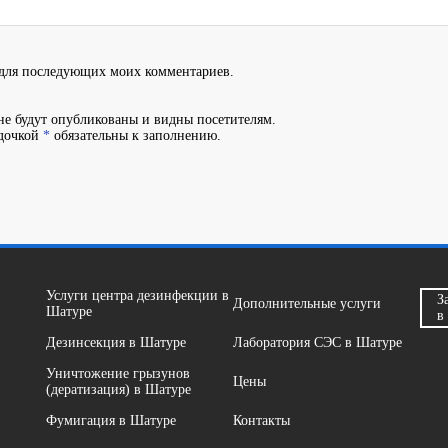
е для последующих моих комментариев.
не будут опубликованы и видны посетителям.
здочкой
*
обязательны к заполнению.
Услуги центра дезинфекции в
З
Дополнительные услуги
Шатуре
в
Дезинсекция в Шатуре
Лаборатория СЭС в Шатуре
Уничтожение грызунов
Цены
(дератизация) в Шатуре
Фумигация в Шатуре
Контакты