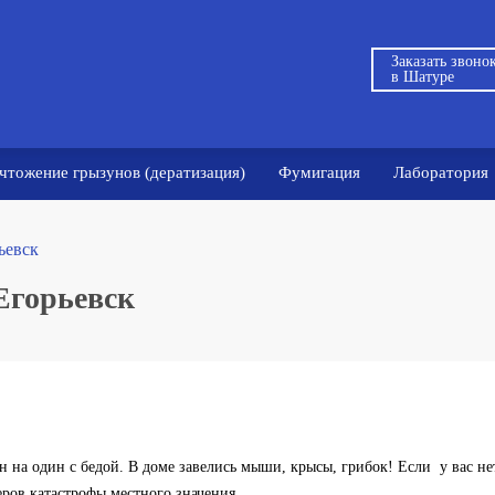
Заказать звоно
в Шатуре
чтожение грызунов (дератизация)
Фумигация
Лаборатория
ьевск
Егорьевск
н на один с бедой. В доме завелись мыши, крысы, грибок! Если у вас не
еров катастрофы местного значения.