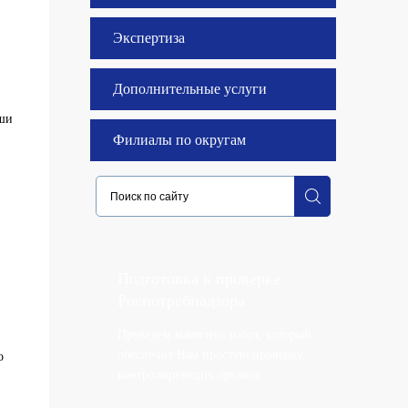
Экспертиза
Дополнительные услуги
аши
Филиалы по округам
Подготовка к проверке
Роспотребнадзора
Проведем комплекс работ, который
обеспечит Вам простую проверку
о
контролирующих органов