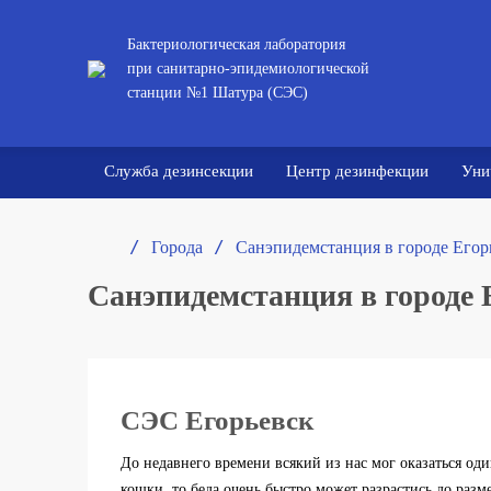
Бактериологическая лаборатория
при санитарно-эпидемиологической
станции №1 Шатура (СЭС)
Служба дезинсекции
Центр дезинфекции
Уни
/ 
/ 
Города
Санэпидемстанция в городе Егор
Санэпидемстанция в городе 
СЭС Егорьевск
До недавнего времени всякий из нас мог оказаться оди
кошки, то беда очень быстро может разрастись до разм