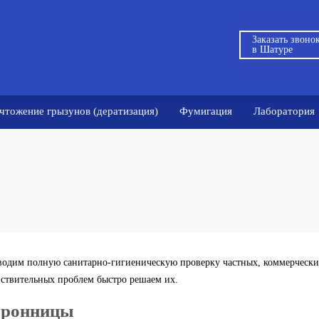
Заказать звоно
в Шатуре
чтожение грызунов (дератизация)
Фумигация
Лаборатория
одим полную санитарно-гигиеническую проверку частных, коммерчески
йствительных проблем быстро решаем их.
Бронницы