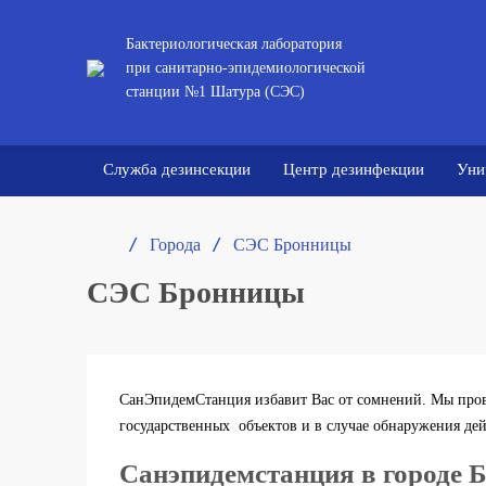
Бактериологическая лаборатория
при санитарно-эпидемиологической
станции №1 Шатура (СЭС)
Служба дезинсекции
Центр дезинфекции
Уни
/ 
/ 
Города
СЭС Бронницы
СЭС Бронницы
СанЭпидемСтанция избавит Вас от сомнений. Мы пров
государственных объектов и в случае обнаружения де
Санэпидемстанция в городе 