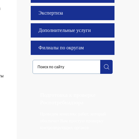
й
Экспертиза
Дополнительные услуги
Филиалы по округам
ты
Подготовка к проверке
Роспотребнадзора
Проведем комплекс работ, который
обеспечит Вам простую проверку
контролирующих органов